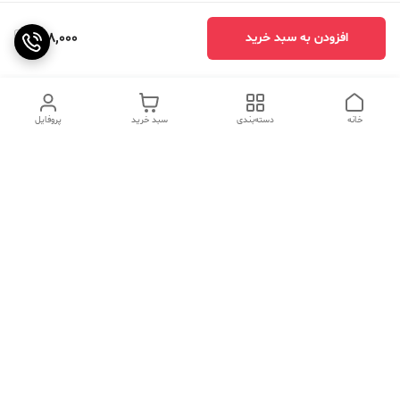
688,000
افزودن به سبد خرید
خانه
دسته‌بندی
سبد خرید
پروفایل
دسترسی سریع
تماس با ما
سوالات متداول
عینک‌های ترند 2025 |
خرید قسطی با اسنپ پی
جدیدترین مدل‌های خفن و
خاص
درباره ما