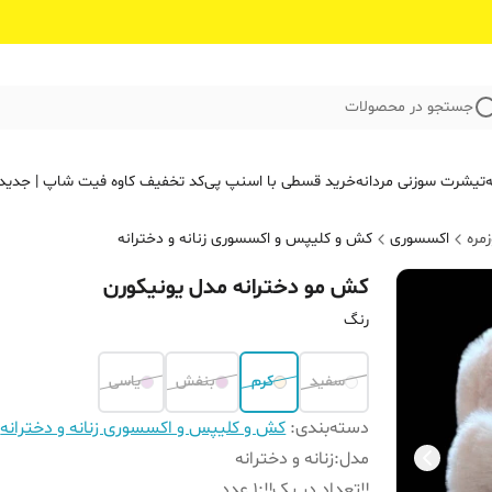
جستجو در محصولات
ه
تیشرت سوزنی مردانه
خرید قسطی با اسنپ پی
کد تخفیف کاوه فیت‌ شاپ | جدید
مره
اکسسوری
کش و کلیپس و اکسسوری زنانه و دخترانه
کش مو‌ دخترانه مدل یونیکورن
رنگ
سفید
کرم
بنفش
یاسی
دسته‌بندی
:
کش و کلیپس و اکسسوری زنانه و دخترانه
مدل
:
زنانه و دخترانه
‼️تعداد در پک‼️
:
1 عدد