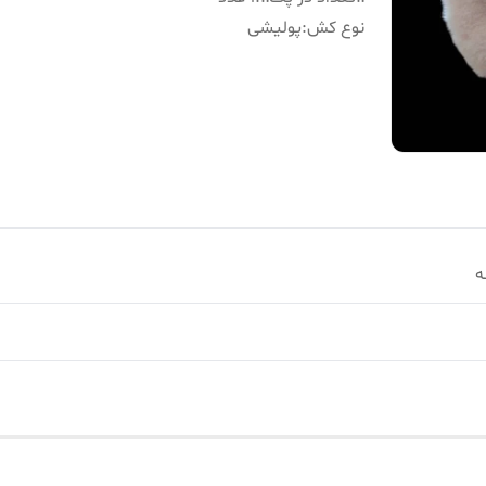
نوع کش
:
پولیشی
ه