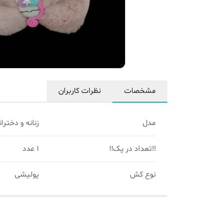
مشخصات
نظرات کاربران
مدل
زنانه و دختران
‼️تعداد در پک‼️
1 عدد
نوع کش
پولیشی