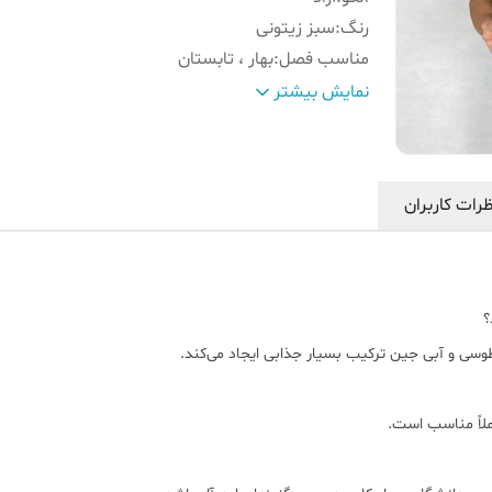
رنگ
:
سبز زیتونی
مناسب فصل
:
بهار ، تابستان
سایزبندی
:
L , XL , 2XL
نمایش بیشتر
نوع یقه
:
گرد کلاسیک
مناسب برای
:
استفاده روزمره، استایل اسپرت و مینیما
قابلیت شست و شو
:
ماشین لباسشویی دمای پایین
رات کاربران
ویژگی
:
وزن سبک و تنفس‌پذیر برای استفاده در فصل‌ه
معتدل
سایز تن‌ مدل
:
2xl
وسی و آبی جین ترکیب بسیار جذابی ایجاد می‌کند.
ملاً مناسب است.