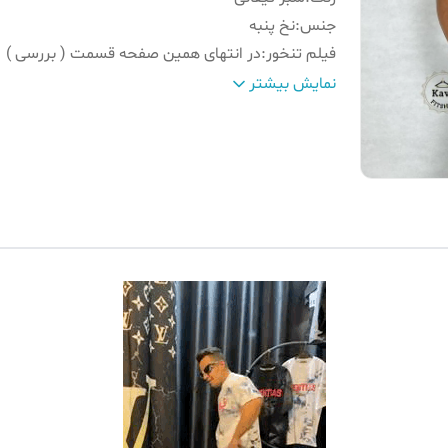
جنس
:
نخ پنبه
فیلم تنخور
:
در انتهای همین صفحه قسمت ( بررسی )
سایز تن‌ مدل
:
2xl
نمایش بیشتر