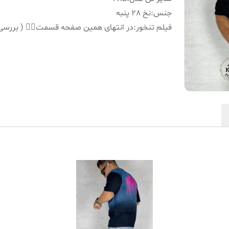
جنس
:
نخ 28 پنبه
فیلم تنخور
:
در انتهای همین صفحه قسمت👇🏻 ( بررسی 