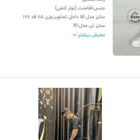
جنس
:
فلامنت (نوار کنفی)
سایز مدل آقا داخل تصاویر
:
وزن 85 قد 178
سایز تن‌ مدل
:
Xl
راهنمای سایزبندی
:
داخل تصاویر موجود است
نمایش بیشتر
کمر
:
گت باکیفیت