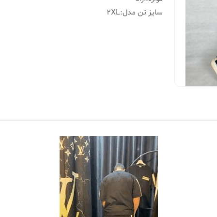
سایز تن‌ مدل
:
2XL