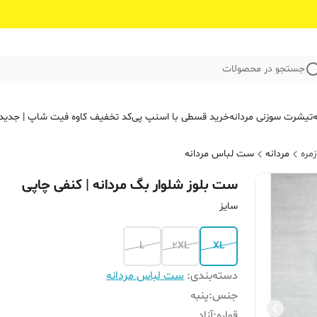
جستجو در محصولات
ه
تیشرت سوزنی مردانه
خرید قسطی با اسنپ پی
کد تخفیف کاوه فیت‌ شاپ | جدید
مره
مردانه
ست لباس مردانه
ست بلوز شلوار بگ مردانه | کنفی چاپی
سایز
L
2XL
XL
دسته‌بندی
:
ست لباس مردانه
جنس
:
پنبه
قواره
:
آزاد