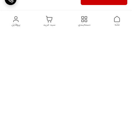
خانه
دسته‌بندی
سبد خرید
پروفایل
دسترسی سریع
تماس با ما
سوالات متداول
عینک‌های ترند 2025 |
خرید قسطی با اسنپ پی
جدیدترین مدل‌های خفن و
خاص
درباره ما
⚡ اشتباهات استایل که ظاهر
کد تخفیف کاوه فیت‌ شاپ |
شما را خراب می‌کند | راهنمای
جدیدترین تخفیف ‌های