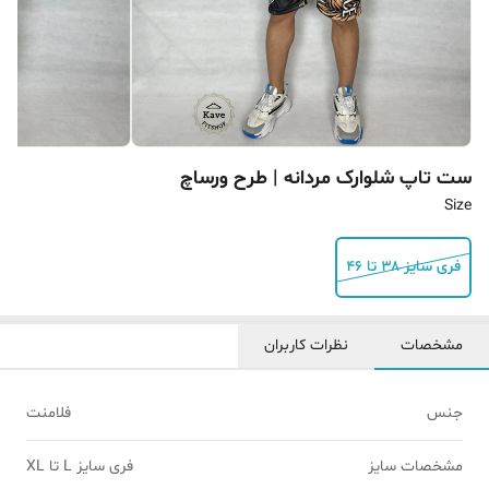
ست تاپ شلوارک مردانه | طرح ورساچ
Size
فری سایز ۳۸ تا ۴۶
مشخصات
نظرات کاربران
جنس
فلامنت
مشخصات سایز
فری سایز L تا XL