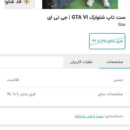
ست تاپ شلوارک GTA VI | جی تی ای
Size
فری سایز ۳۸ تا ۴۶
مشخصات
نظرات کاربران
جنس
فلامنت
مشخصات سایز
فری سایز L تا XL
دسته‌بندی
:
ست لباس مردانه