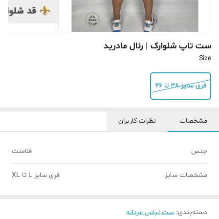
ست تاپ شلوارک | رئال مادرید
Size
فری سایز ۳۸ تا ۴۶
مشخصات
نظرات کاربران
جنس
فلامنت
مشخصات سایز
فری سایز L تا XL
دسته‌بندی
:
ست لباس مردانه