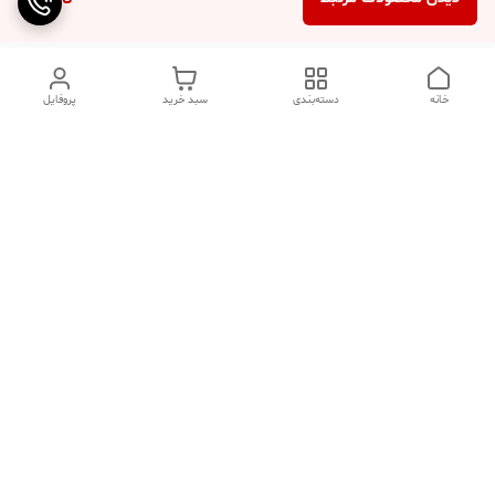
خانه
دسته‌بندی
سبد خرید
پروفایل
دسترسی سریع
تماس با ما
سوالات متداول
عینک‌های ترند 2025 |
خرید قسطی با اسنپ پی
جدیدترین مدل‌های خفن و
خاص
درباره ما
⚡ اشتباهات استایل که ظاهر
کد تخفیف کاوه فیت‌ شاپ |
شما را خراب می‌کند | راهنمای
جدیدترین تخفیف ‌های