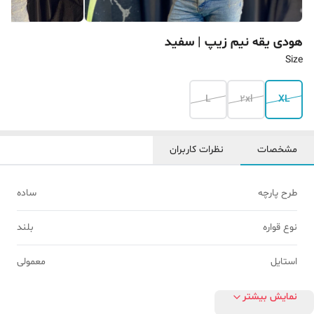
هودی یقه نیم زیپ | سفید
Size
L
2xl
XL
مشخصات
نظرات کاربران
طرح پارچه
ساده
نوع قواره
بلند
استایل
معمولی
نمایش بیشتر