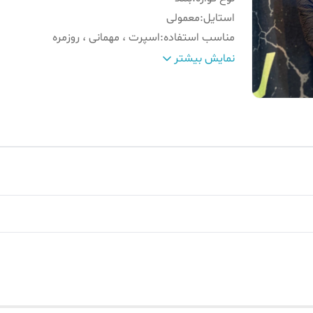
استایل
:
معمولی
مناسب استفاده
:
اسپرت ، مهمانی ، روزمره
نوع لباس
:
بلوز یقه نیم زیپ مراکشی
نمایش بیشتر
سایز تن مدل
:
2XL
قد و وزن مدل
:
178-85
جنس
:
مراکشی