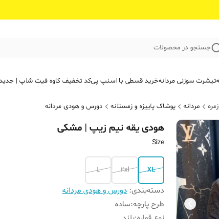
جستجو در محصولات
ه
تیشرت سوزنی مردانه
خرید قسطی با اسنپ پی
کد تخفیف کاوه فیت‌ شاپ | جدید
مره
مردانه
پوشاک پاییزه و زمستانه
دورس و هودی مردانه
هودی یقه نیم زیپ | مشکی
Size
L
2xl
XL
دسته‌بندی
:
دورس و هودی مردانه
طرح پارچه
:
ساده
نوع قواره
:
بلند