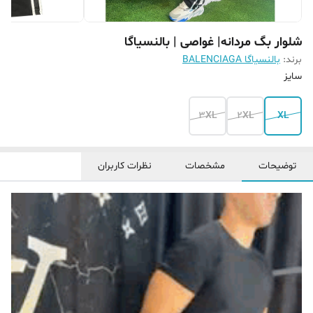
شلوار بگ مردانه| غواصی | بالنسیاگا
برند:
بالنسیاگا BALENCIAGA
سایز
3XL
2XL
XL
توضیحات
مشخصات
نظرات کاربران