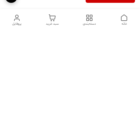
خانه
دسته‌بندی
سبد خرید
پروفایل
دسترسی سریع
تماس با ما
سوالات متداول
عینک‌های ترند 2025 |
خرید قسطی با اسنپ پی
جدیدترین مدل‌های خفن و
خاص
درباره ما
⚡ اشتباهات استایل که ظاهر
کد تخفیف کاوه فیت‌ شاپ |
شما را خراب می‌کند | راهنمای
جدیدترین تخفیف ‌های
شیک‌پوشی 2025د