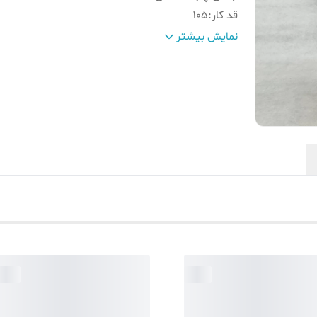
قد کار
:
105
سایز مدل آقا داخل تصاویر
:
وزن 82 قد 178
نمایش بیشتر
راهنمای سایزبندی
:
داخل تصاویر موجود است
کمر
:
گت باکیفیت