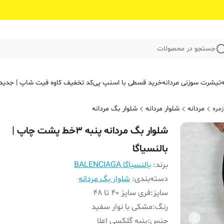
جستجو در محصولات
ه
تیشرت سوزنی مردانه
خرید قسطی با اسنپ پی
کد تخفیف کاوه فیت‌ شاپ | جدید
مره
مردانه
شلوار مردانه
شلوار بگ مردانه
شلوار بگ مردانه پنبه ۳خط ‌پشت چاپ |
بالنسیاگا
برند:
بالنسیاگا BALENCIAGA
دسته‌بندی
:
شلوار بگ مردانه
سایز
:
فری سایز 40 تا 48
رنگ
:
مشکی با نوار سفید
جنس
:
پنبه گلکسی اعلا