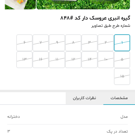
گیره انبری عروسک دار کد #848
شماره طرح طبق تصاویر
6
7
9
8
3
2
1
13
16
11
12
14
10
5
15
مشخصات
نظرات کاربران
مدل
دخترانه
تعداد در پک
3