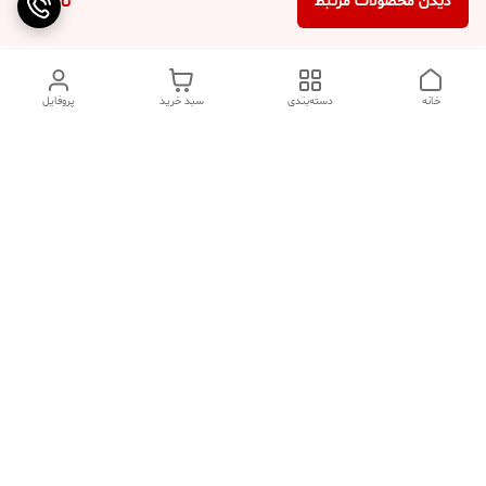
ناموجود
دیدن محصولات مرتبط
خانه
دسته‌بندی
سبد خرید
پروفایل
دسترسی سریع
تماس با ما
سوالات متداول
عینک‌های ترند 2025 |
خرید قسطی با اسنپ پی
جدیدترین مدل‌های خفن و
خاص
درباره ما
⚡ اشتباهات استایل که ظاهر
کد تخفیف کاوه فیت‌ شاپ |
شما را خراب می‌کند | راهنمای
جدیدترین تخفیف ‌های