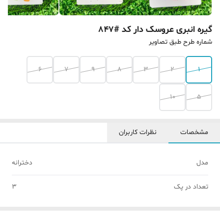
گیره انبری عروسک دار کد #847
شماره طرح طبق تصاویر
6
7
9
8
3
2
1
10
5
مشخصات
نظرات کاربران
مدل
دخترانه
تعداد در پک
3