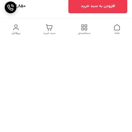
113,850
افزودن به سبد خرید
خانه
دسته‌بندی
سبد خرید
پروفایل
دسترسی سریع
تماس با ما
سوالات متداول
عینک‌های ترند 2025 |
خرید قسطی با اسنپ پی
جدیدترین مدل‌های خفن و
خاص
درباره ما
⚡ اشتباهات استایل که ظاهر
کد تخفیف کاوه فیت‌ شاپ |