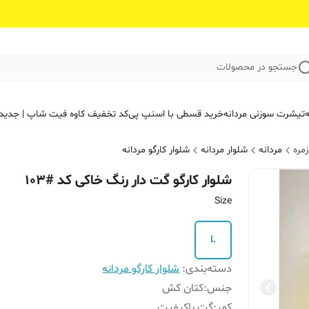
جستجو در محصولات
ه
تیشرت سوزنی مردانه
خرید قسطی با اسنپ پی
کد تخفیف کاوه فیت‌ شاپ | جدید
مره
مردانه
شلوار مردانه
شلوار کارگو مردانه
شلوار کارگو گت دار رنگ خاکی کد #103
Size
L
دسته‌بندی
:
شلوار کارگو مردانه
جنس
:
کتان کش
کمر
:
گت باکیفیت