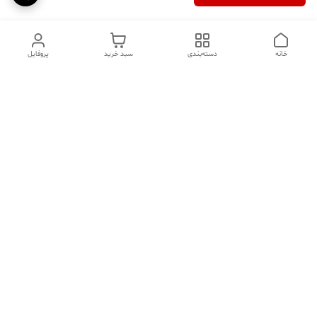
خانه
دسته‌بندی
سبد خرید
پروفایل
دسترسی سریع
تماس با ما
سوالات متداول
عینک‌های ترند 2025 |
خرید قسطی با اسنپ پی
جدیدترین مدل‌های خفن و
خاص
درباره ما
⚡ اشتباهات استایل که ظاهر
کد تخفیف کاوه فیت‌ شاپ |
شما را خراب می‌کند | راهنمای
جدیدترین تخفیف ‌های
شیک‌پوشی 2025د