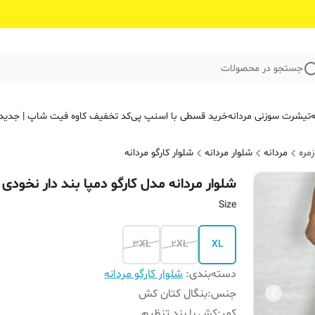
جستجو در محصولات
ه
تیشرت سوزنی مردانه
خرید قسطی با اسنپ پی
کد تخفیف کاوه فیت‌ شاپ | جدید
مره
مردانه
شلوار مردانه
شلوار کارگو مردانه
شلوار مردانه مدل کارگو دمپا بند‌ دار نخودی
Size
3XL
2XL
XL
دسته‌بندی
:
شلوار کارگو مردانه
جنس
:
بنگال کتان کش
کمر
:
کش با بند تنظیم