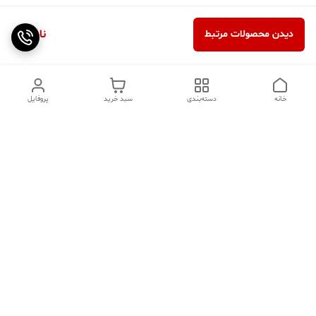
ناموجود
دیدن محصولات مرتبط
خانه
دسته‌بندی
سبد خرید
پروفایل
دسترسی سریع
تماس با ما
سوالات متداول
عینک‌های ترند 2025 |
خرید قسطی با اسنپ پی
جدیدترین مدل‌های خفن و
خاص
درباره ما