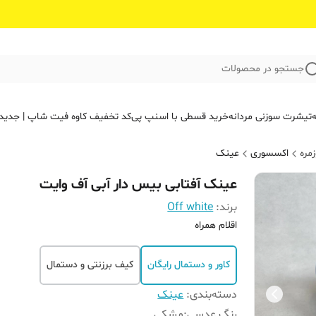
جستجو در محصولات
ه
تیشرت سوزنی مردانه
خرید قسطی با اسنپ پی
کد تخفیف کاوه فیت‌ شاپ | جدید
مره
اکسسوری
عینک
عینک آفتابی بیس دار آبی آف وایت
برند:
Off white
اقلام همراه
کاور و دستمال رایگان
کیف برزنتی و دستمال
دسته‌بندی
:
عینک
رنگ عدسی
:
مشکی