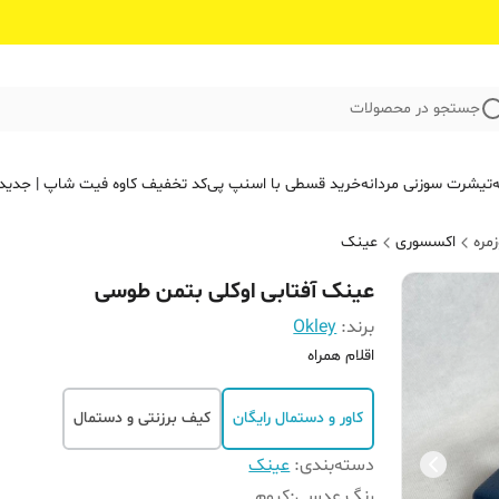
جستجو در محصولات
ه
تیشرت سوزنی مردانه
خرید قسطی با اسنپ پی
کد تخفیف کاوه فیت‌ شاپ | جدید
مره
اکسسوری
عینک
عینک آفتابی اوکلی بتمن طوسی
برند:
Okley
اقلام همراه
کاور و دستمال رایگان
کیف برزنتی و دستمال
دسته‌بندی
:
عینک
رنگ عدسی
:
کروم