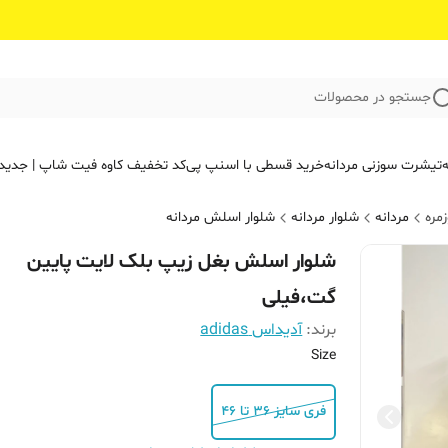
جستجو در محصولات
ه
تیشرت سوزنی مردانه
خرید قسطی با اسنپ پی
کد تخفیف کاوه فیت‌ شاپ | جدید
مره
مردانه
شلوار مردانه
شلوار اسلش مردانه
شلوار اسلش بغل زیپ بلک لایت پایین
گت،فیلی
برند:
آدیداس adidas
Size
فری سایز ۳۶ تا ۴۶