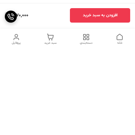
1,670,000
افزودن به سبد خرید
خانه
دسته‌بندی
سبد خرید
پروفایل
دسترسی سریع
تماس با ما
سوالات متداول
عینک‌های ترند 2025 |
خرید قسطی با اسنپ پی
جدیدترین مدل‌های خفن و
خاص
درباره ما