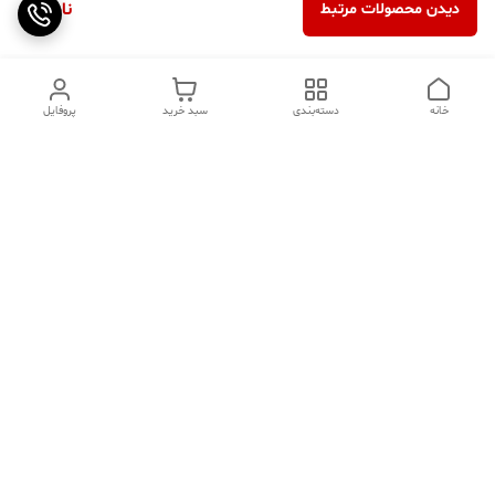
ناموجود
دیدن محصولات مرتبط
خانه
دسته‌بندی
سبد خرید
پروفایل
دسترسی سریع
تماس با ما
سوالات متداول
عینک‌های ترند 2025 |
خرید قسطی با اسنپ پی
جدیدترین مدل‌های خفن و
خاص
درباره ما
⚡ اشتباهات استایل که ظاهر
کد تخفیف کاوه فیت‌ شاپ |