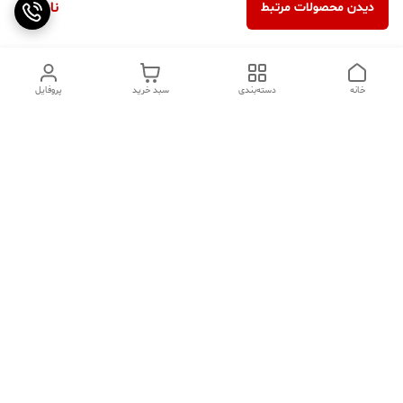
ناموجود
دیدن محصولات مرتبط
خانه
دسته‌بندی
سبد خرید
پروفایل
دسترسی سریع
تماس با ما
سوالات متداول
عینک‌های ترند 2025 |
خرید قسطی با اسنپ پی
جدیدترین مدل‌های خفن و
خاص
درباره ما
⚡ اشتباهات استایل که ظاهر
کد تخفیف کاوه فیت‌ شاپ |