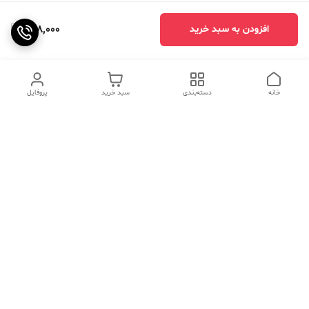
978,000
افزودن به سبد خرید
خانه
دسته‌بندی
سبد خرید
پروفایل
دسترسی سریع
تماس با ما
سوالات متداول
عینک‌های ترند 2025 |
خرید قسطی با اسنپ پی
جدیدترین مدل‌های خفن و
خاص
درباره ما