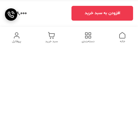
978,000
افزودن به سبد خرید
خانه
دسته‌بندی
سبد خرید
پروفایل
دسترسی سریع
تماس با ما
سوالات متداول
عینک‌های ترند 2025 |
خرید قسطی با اسنپ پی
جدیدترین مدل‌های خفن و
خاص
درباره ما