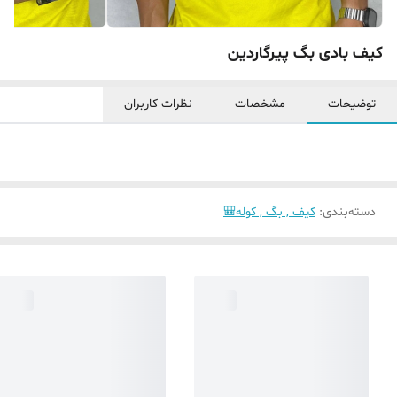
کیف بادی بگ پیرگاردین
توضیحات
مشخصات
نظرات کاربران
دسته‌بندی
:
کیف , بگ , کوله🎒