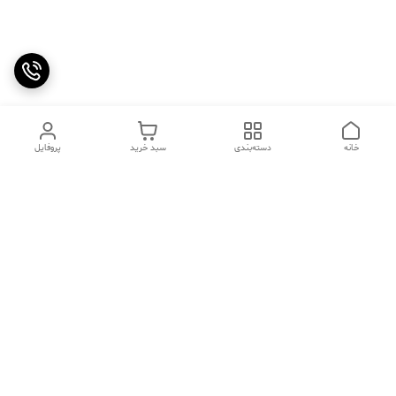
خانه
دسته‌بندی
سبد خرید
پروفایل
دسترسی سریع
تماس با ما
سوالات متداول
عینک‌های ترند 2025 |
خرید قسطی با اسنپ پی
جدیدترین مدل‌های خفن و