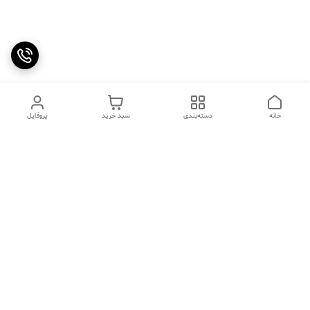
خانه
دسته‌بندی
سبد خرید
پروفایل
دسترسی سریع
تماس با ما
سوالات متداول
عینک‌های ترند 2025 |
خرید قسطی با اسنپ پی
جدیدترین مدل‌های خفن و