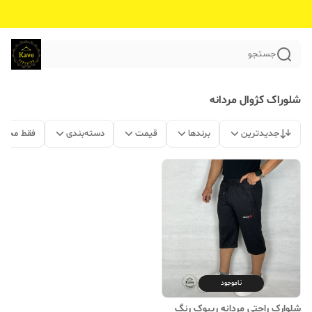
جستجو
شلوراک کژوال مردانه
جدیدترین
برندها
قیمت
دسته‌بندی
فقط محصو
ناموجود
شلوارک راحتی مردانه ریبوک رنگ