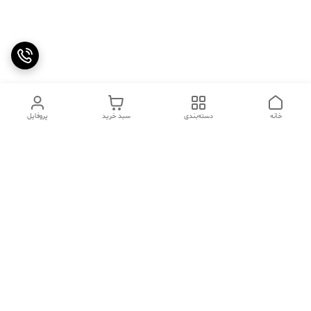
خانه
دسته‌بندی
سبد خرید
پروفایل
دسترسی سریع
تماس با ما
سوالات متداول
عینک‌های ترند 2025 |
خرید قسطی با اسنپ پی
جدیدترین مدل‌های خفن و