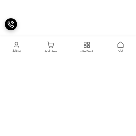
خانه
دسته‌بندی
سبد خرید
پروفایل
دسترسی سریع
تماس با ما
سوالات متداول
عینک‌های ترند 2025 |
خرید قسطی با اسنپ پی
جدیدترین مدل‌های خفن و