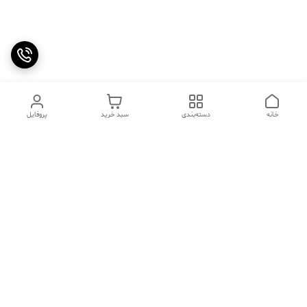
خانه
دسته‌بندی
سبد خرید
پروفایل
دسترسی سریع
تماس با ما
سوالات متداول
عینک‌های ترند 2025 |
خرید قسطی با اسنپ پی
جدیدترین مدل‌های خفن و