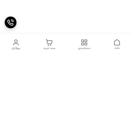
خانه
دسته‌بندی
سبد خرید
پروفایل
دسترسی سریع
تماس با ما
سوالات متداول
عینک‌های ترند 2025 |
خرید قسطی با اسنپ پی
جدیدترین مدل‌های خفن و