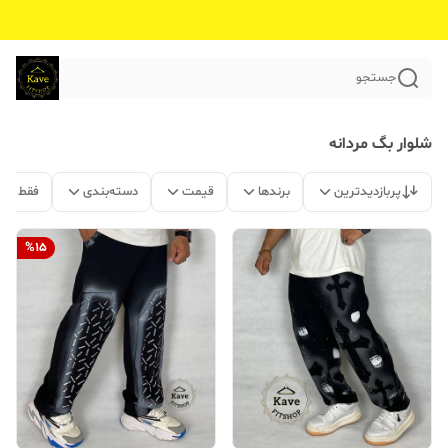
جستجو
شلوار بگ مردانه
پربازدیدترین
برندها
قیمت
دسته‌بندی
فقط مح
%
15