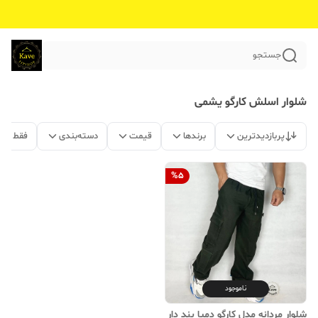
جستجو
شلوار اسلش کارگو یشمی
پربازدیدترین
برندها
قیمت
دسته‌بندی
فقط مح
%
5
ناموجود
شلوار مردانه مدل کارگو دمپا بند‌ دار