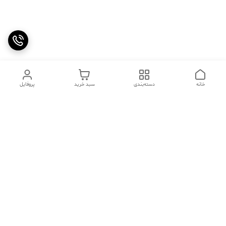
خانه
دسته‌بندی
سبد خرید
پروفایل
دسترسی سریع
تماس با ما
سوالات متداول
عینک‌های ترند 2025 |
خرید قسطی با اسنپ پی
جدیدترین مدل‌های خفن و