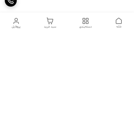
خانه
دسته‌بندی
سبد خرید
پروفایل
دسترسی سریع
تماس با ما
سوالات متداول
عینک‌های ترند 2025 |
خرید قسطی با اسنپ پی
جدیدترین مدل‌های خفن و
خاص
درباره ما
⚡ اشتباهات استایل که ظاهر
کد تخفیف کاوه فیت‌ شاپ |
شما را خراب می‌کند | راهنمای
جدیدترین تخفیف ‌های