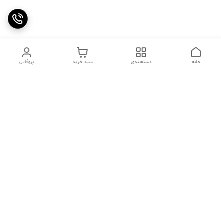
خانه
دسته‌بندی
سبد خرید
پروفایل
دسترسی سریع
تماس با ما
سوالات متداول
عینک‌های ترند 2025 |
خرید قسطی با اسنپ پی
جدیدترین مدل‌های خفن و
خاص
درباره ما