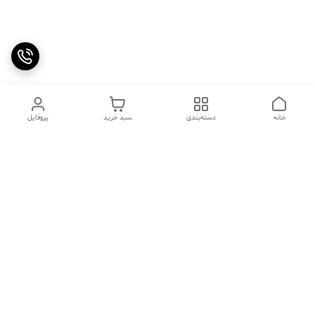
خانه
دسته‌بندی
سبد خرید
پروفایل
دسترسی سریع
تماس با ما
سوالات متداول
عینک‌های ترند 2025 |
خرید قسطی با اسنپ پی
جدیدترین مدل‌های خفن و