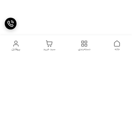
خانه
دسته‌بندی
سبد خرید
پروفایل
دسترسی سریع
تماس با ما
سوالات متداول
عینک‌های ترند 2025 |
خرید قسطی با اسنپ پی
جدیدترین مدل‌های خفن و