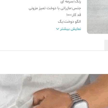
رنگ
:
سرمه ای
جنس
:
مازراتی با دوخت تمیز مزونی
قد کار
:
100
الگو دوخت
:
بگ
کمر
:
دکمه و زیپ(جزئیات داخل تصاویر)
نمایش بیشتر
مناسب استایل
:
رسمی و نیمه رسمی
کیفیت
:
مَستِر
سایز تن‌ مدل
:
L
سایز مدل آقا داخل تصاویر
:
وزن 85 قد 178